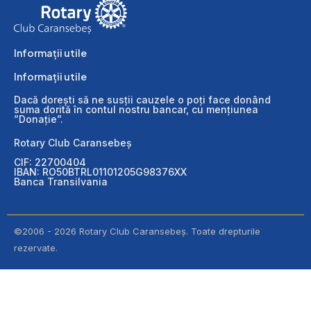
Informații utile
Informații utile
Dacă dorești să ne susții cauzele o poți face donând
suma dorită în contul nostru bancar, cu mențiunea
”Donație”.
Rotary Club Caransebeș
CIF: 22700404
IBAN: RO50BTRL01101205G98376XX
Banca Transilvania
©2006 - 2026 Rotary Club Caransebeș. Toate drepturile
rezervate.