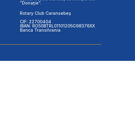
”Donație”.
Rotary Club Caransebeș
CIF: 22700404
IBAN: RO50BTRL01101205G98376XX
Banca Transilvania