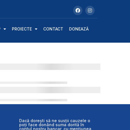
P
PROIECTE
CONTACT
DONEAZĂ
Dacă dorești să ne susții cauzele o
poți face donând suma dorită în
contul nostru bancar, cu mențiunea