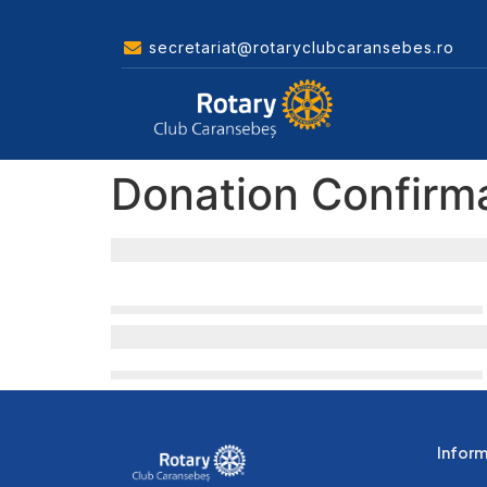
secretariat@rotaryclubcaransebes.ro
Donation Confirm
Informa