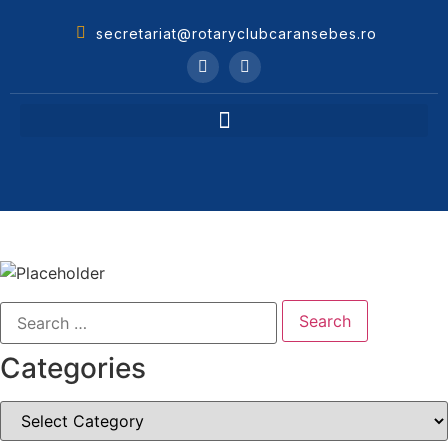
secretariat@rotaryclubcaransebes.ro
Categories