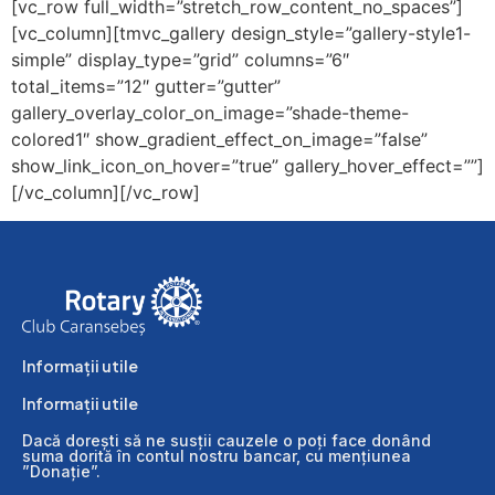
[vc_row full_width=”stretch_row_content_no_spaces”]
[vc_column][tmvc_gallery design_style=”gallery-style1-
simple” display_type=”grid” columns=”6″
total_items=”12″ gutter=”gutter”
gallery_overlay_color_on_image=”shade-theme-
colored1″ show_gradient_effect_on_image=”false”
show_link_icon_on_hover=”true” gallery_hover_effect=””]
[/vc_column][/vc_row]
Informații utile
Informații utile
Dacă dorești să ne susții cauzele o poți face donând
suma dorită în contul nostru bancar, cu mențiunea
”Donație”.