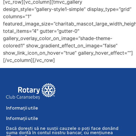
[vc_row][vc_column][tmvc_gallery
design_style=”gallery-style1-simple” display_type=”grid”
columns=”1″
featured_image_size=”charitab_mascot_large_width_heigh
total_items=”4″ gutter=”gutter-0″
gallery_overlay_color_on_image=”shade-theme-
colored1″ show_gradient_effect_on_image=”false”
show_link_icon_on_hover=”true” gallery_hover_effect=””]
[/vc_column][/vc_row]
Informații utile
Informații utile
Dacă dorești să ne susții cauzele o poți face donând
suma dorită în contul nostru bancar, cu mențiunea