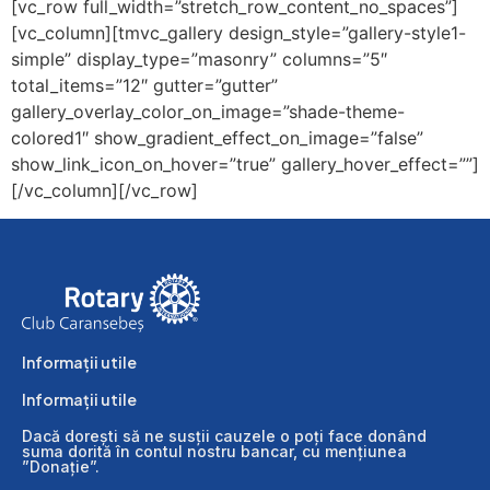
[vc_row full_width=”stretch_row_content_no_spaces”]
[vc_column][tmvc_gallery design_style=”gallery-style1-
simple” display_type=”masonry” columns=”5″
total_items=”12″ gutter=”gutter”
gallery_overlay_color_on_image=”shade-theme-
colored1″ show_gradient_effect_on_image=”false”
show_link_icon_on_hover=”true” gallery_hover_effect=””]
[/vc_column][/vc_row]
Informații utile
Informații utile
Dacă dorești să ne susții cauzele o poți face donând
suma dorită în contul nostru bancar, cu mențiunea
”Donație”.