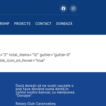
RSHIP
PROIECTE
CONTACT
DONEAZĂ
”2″ total_items=”12″ gutter=”gutter-0″
ink_icon_on_hover=”true”
Dacă dorești să ne susții cauzele o
poți face donând suma dorită în
contul nostru bancar, cu mențiunea
”Donație”.
Rotary Club Caransebeș