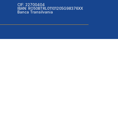
CIF: 22700404
IBAN: RO50BTRL01101205G98376XX
Banca Transilvania