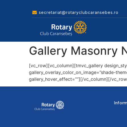
secretariat@rotaryclubcaransebes.ro
Gallery Masonry 
[vc_row][vc_column][tmvc_gallery design_styl
gallery_overlay_color_on_image=”shade-them
gallery_hover_effect=””][/vc_column][/vc_row
Informa