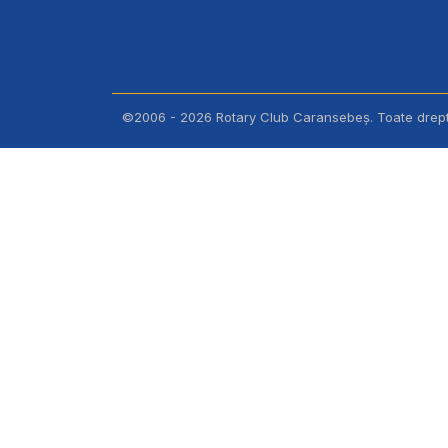
©2006 - 2026 Rotary Club Caransebeș. Toate dreptu