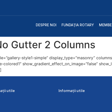
DESPRE NOI
FUNDAŢIA ROTARY
MEMBE
No Gutter 2 Columns
e=”gallery-style1-simple” display_type=”masonry” columns=
e-colored1″ show_gradient_effect_on_image=”false” show_l
]
ții utile
Informații utile