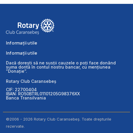
Informații utile
Informații utile
Dacă dorești să ne susții cauzele o poți face donând
suma dorită în contul nostru bancar, cu mențiunea
”Donație”.
Rotary Club Caransebeș
CIF: 22700404
IBAN: RO50BTRL01101205G98376XX
Banca Transilvania
©2006 - 2026 Rotary Club Caransebeș. Toate drepturile
rezervate.