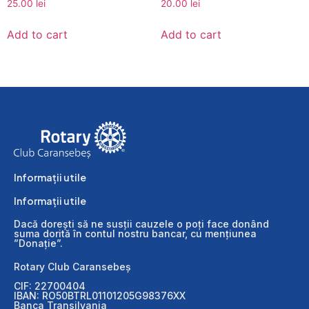
25.00
lei
20.00
lei
Add to cart
Add to cart
Informații utile
Informații utile
Dacă dorești să ne susții cauzele o poți face donând
suma dorită în contul nostru bancar, cu mențiunea
”Donație”.
Rotary Club Caransebeș
CIF: 22700404
IBAN: RO50BTRL01101205G98376XX
Banca Transilvania