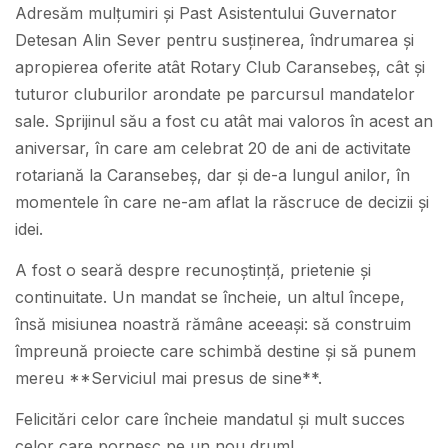
Adresăm mulțumiri și Past Asistentului Guvernator
Detesan Alin Sever pentru susținerea, îndrumarea și
apropierea oferite atât Rotary Club Caransebeș, cât și
tuturor cluburilor arondate pe parcursul mandatelor
sale. Sprijinul său a fost cu atât mai valoros în acest an
aniversar, în care am celebrat 20 de ani de activitate
rotariană la Caransebeș, dar și de-a lungul anilor, în
momentele în care ne-am aflat la răscruce de decizii și
idei.
A fost o seară despre recunoștință, prietenie și
continuitate. Un mandat se încheie, un altul începe,
însă misiunea noastră rămâne aceeași: să construim
împreună proiecte care schimbă destine și să punem
mereu **Serviciul mai presus de sine**.
Felicitări celor care încheie mandatul și mult succes
celor care pornesc pe un nou drum!