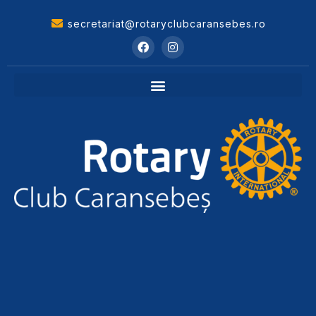
secretariat@rotaryclubcaransebes.ro