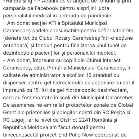
*Fundraising * – Acțiuni de strângere de fonduri și prin
campania pe Facebook pentru a sprijini lupta
personalului medical în perioada de pandemie.
– Am donat secției ATI a Spitalului Municipal
Caransebeș padele consumabile pentru defibrilatoarele
(donate tot de Clubul Rotary Caransebeș într-o acțiune
anterioară) și fonduri pentru finalizarea unui tunel de
dezinfecție a pacienților și personalului medical.
– Am donat, împreuna cu copiii din Clubul Interact
Caransebeș, către Primăria Municipiului Caransebeș, în
calitate de administrator a școlilor, 15 standuri cu
dispenser pentru gel hidroalcoolic cu acționare cu cotul,
împreună cu 15 litri de gel hidroalcoolic dezinfectant,
care au fost montate în școli din Municipiul Caransebeș.
De asemenea ne-am raliat proiectelor zonale de Global
Grant ale prietenilor și colegilor noștri din RC Reșița și
RC Lugoj, iar la nivel de District 2241 România și
Republica Moldova am făcut donații pentru
binecunoscutul proiect End Polio Now coordonat de