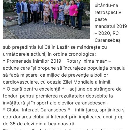
uitându-ne
retrospectiv
peste
mandatul 2019
– 2020, RC
Caransebeș
sub președinția lui Călin Lazăr se mândrește cu
următoarele actiuni, în ordine cronologica:
* Promenada inimilor 2019 – Rotary inima mea* –
acțiune care îşi propune să încurajeze populaţia oraşului
să facă mişcare, ca mijloc de prevenţie a bolilor
cardiovasculare, cu ocazia Zilei Mondiale a Inimii.
* O cană pentru excelență * – acțiune de strângere de
fonduri pentru premierea rezultatelor deosebite la
învățătură și în sport ale elevilor caransebeseni.
* Clubul Interact Caransebeș * – înființarea, sprijinirea și
coordonarea clubului Interact prin implicarea unui grup
de 35 de elevi din urbea noastră.