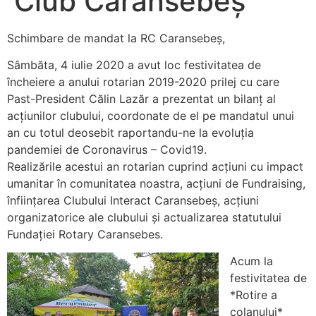
Club Caransebeș
Schimbare de mandat la RC Caransebeș,
Sâmbăta, 4 iulie 2020 a avut loc festivitatea de
încheiere a anului rotarian 2019-2020 prilej cu care
Past-President Călin Lazăr a prezentat un bilanț al
acțiunilor clubului, coordonate de el pe mandatul unui
an cu totul deosebit raportandu-ne la evoluția
pandemiei de Coronavirus – Covid19.
Realizările acestui an rotarian cuprind acțiuni cu impact
umanitar în comunitatea noastra, acțiuni de Fundraising,
înființarea Clubului Interact Caransebeș, acțiuni
organizatorice ale clubului și actualizarea statutului
Fundației Rotary Caransebes.
Acum la
festivitatea de
*Rotire a
colanului*