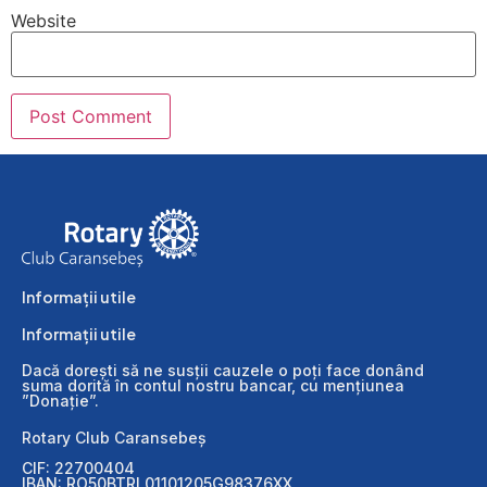
Website
Informații utile
Informații utile
Dacă dorești să ne susții cauzele o poți face donând
suma dorită în contul nostru bancar, cu mențiunea
”Donație”.
Rotary Club Caransebeș
CIF: 22700404
IBAN: RO50BTRL01101205G98376XX