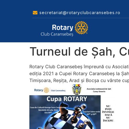
secretariat@rotaryclubcaransebes.ro
Turneul de Șah, 
Rotary Club Caransebeș împreună cu Asociati
ediția 2021 a Cupei Rotary Caransebeș la Șah.
Timișoara, Reșița, Arad și Bocșa cu vârste cupri