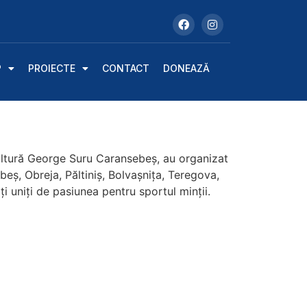
P
PROIECTE
CONTACT
DONEAZĂ
ultură George Suru Caransebeș, au organizat
ș, Obreja, Păltiniș, Bolvașnița, Teregova,
ți uniți de pasiunea pentru sportul minții.