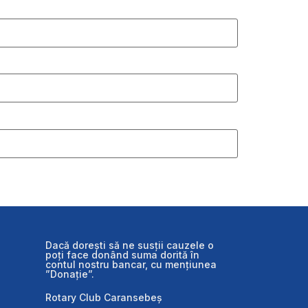
Dacă dorești să ne susții cauzele o
poți face donând suma dorită în
contul nostru bancar, cu mențiunea
”Donație”.
Rotary Club Caransebeș