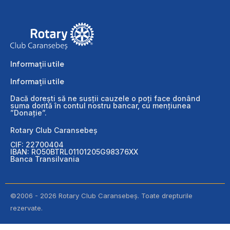
Informații utile
Informații utile
Dacă dorești să ne susții cauzele o poți face donând
suma dorită în contul nostru bancar, cu mențiunea
”Donație”.
Rotary Club Caransebeș
CIF: 22700404
IBAN: RO50BTRL01101205G98376XX
Banca Transilvania
©2006 - 2026 Rotary Club Caransebeș. Toate drepturile
rezervate.