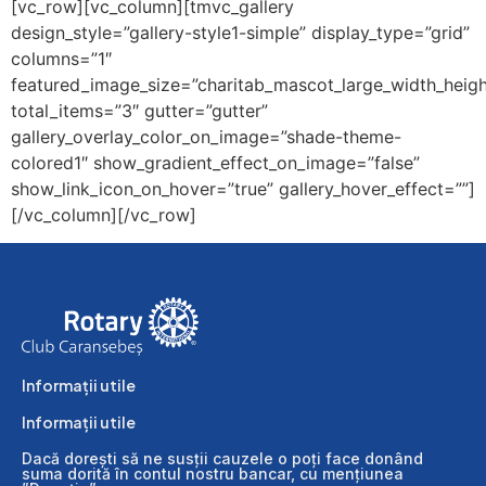
[vc_row][vc_column][tmvc_gallery
design_style=”gallery-style1-simple” display_type=”grid”
columns=”1″
featured_image_size=”charitab_mascot_large_width_heigh
total_items=”3″ gutter=”gutter”
gallery_overlay_color_on_image=”shade-theme-
colored1″ show_gradient_effect_on_image=”false”
show_link_icon_on_hover=”true” gallery_hover_effect=””]
[/vc_column][/vc_row]
Informații utile
Informații utile
Dacă dorești să ne susții cauzele o poți face donând
suma dorită în contul nostru bancar, cu mențiunea